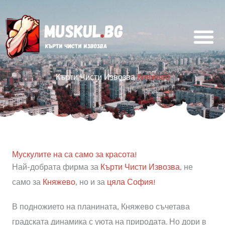
Skip
to
content
Кърти Чисти Извозва
Княжево
Мускулите на са само за красота!
Най-добрата фирма за
Кърти Чисти Извозва
, не
само за
Княжево
, но и за
цяла София!
В подножието на планината, Княжево съчетава