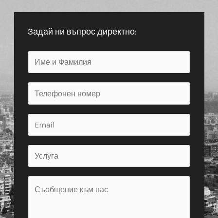
Нашите контакти
Как да се свържете с нас?
Винаги предпочитаме да се чуем с вас по телефона, за да
раберем по-добре от какво се нуждаете, но ако пожелаете
можете също да попълните формата тук или да ни пишете
имейл директно. Ще се опитаме да ви отговорим в рамките
на същия ден.
Email: genov.genko@gmail.com
088 573 0015