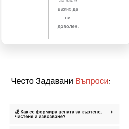
😕 Какво се
Реагираме
случва, ако
нещо не е по
веднага
очакванията
–
ми?
коригираме
или
довършваме
без
допълнително
заплащане.
За нас е
важно
да
си
доволен.