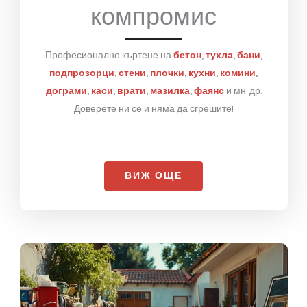
Къртене
без
компромис
Професионално къртене на
бетон
,
тухла
,
бани
,
подпрозорци
,
стени
,
плочки
,
кухни
,
комини
,
дограми
,
каси
,
врати
,
мазилка
,
фаянс
и мн. др.
Доверете ни се и няма да сгрешите!
ВИЖ ОЩЕ