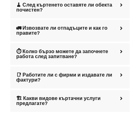
Често Задавани
Въпроси
:
💰 Как се формира цената за къртене,
чистене и извозване?
🧹 След къртенето оставяте ли обекта
почистен?