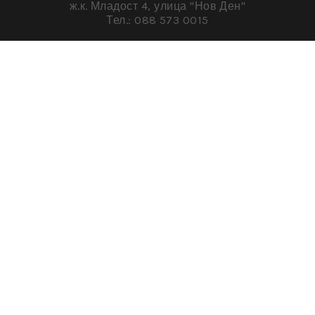
искате повече пространство, повече светлина, повече
въздух. Съвсем логично
READ MORE »
May 14, 2025
„Muskul.bg“ е професионална фирма за услуги “кърти чисти
извозва” в цяла София и околността, с дългогодишен опит,
редица успешно завършени проекти зад гърба си и множеств