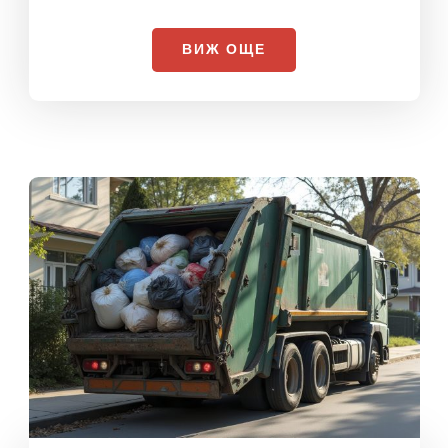
След всеки ремонт или къртене остава бъркотия –
ние я оправяме. Някои от нашите най-продавани
услуги включват почистване на
гаражи
,
тавани
,
дворове
,
мазета
и много други.
ВИЖ ОЩЕ