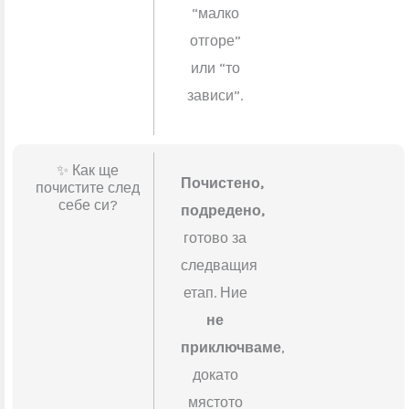
Казваме
изчисляват и
съобщават
ти
точно
цените?
колко ще
струва –
предварително
и ясно
.
Без
изрази
като:
“малко
отгоре”
или “то
зависи”.