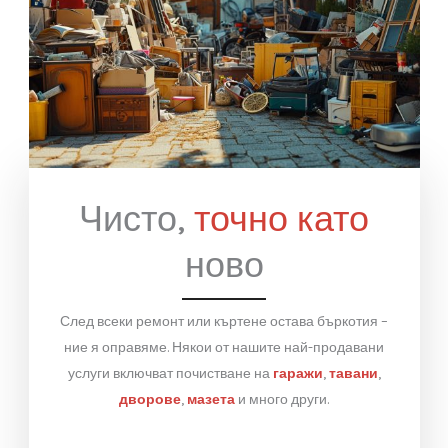
Чисто,
точно като
ново