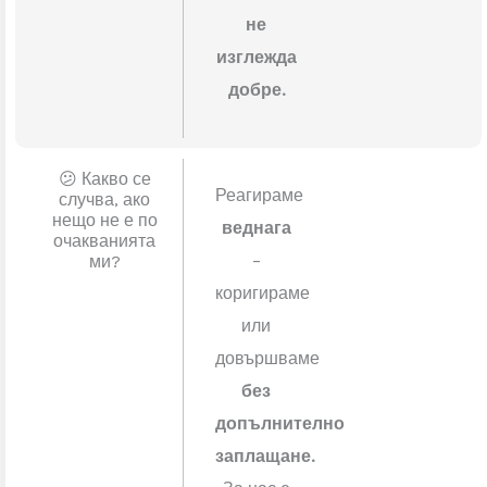
✨ Как ще
Почистено,
почистите след
себе си?
подредено,
готово за
следващия
етап. Ние
не
приключваме
,
докато
мястото
не
изглежда
добре.