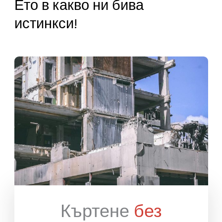
Ние сме до теб във всеки етап от ремонта.
Къртене, Почистване,
Извозване.
Ето в какво ни бива
истинкси!