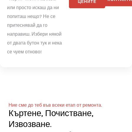
в MUSKUL
.
BG
Имаш нужда от услуга
ВИЖ
“Кърти Чисти Извозва”
КОНТА
ЦЕНИТЕ
или просто искаш да ни
попиташ нещо? Не се
притеснявай да го
направиш. Избери някой
от двата бутон тук и нека
се чуем отново!