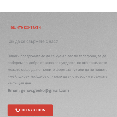
🚛 Извозвате ли отпадъците и как го
правите?
⏱️ Колко бързо можете да започнете
работа след запитване?
📑 Работите ли с фирми и издавате ли
фактури?
🏗️ Какви видове къртачни услуги
предлагате?