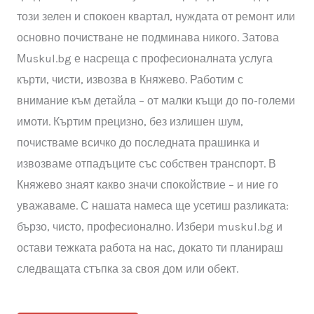
градската динамика с уюта на природата. Но дори в
този зелен и спокоен квартал, нуждата от ремонт или
основно почистване не подминава никого. Затова
Мuskul.bg е насреща с професионалната услуга
кърти, чисти, извозва в Княжево. Работим с
внимание към детайла – от малки къщи до по-големи
имоти. Къртим прецизно, без излишен шум,
почистваме всичко до последната прашинка и
извозваме отпадъците със собствен транспорт. В
Княжево знаят какво значи спокойствие – и ние го
уважаваме. С нашата намеса ще усетиш разликата:
бързо, чисто, професионално. Избери muskul.bg и
остави тежката работа на нас, докато ти планираш
следващата стъпка за своя дом или обект.