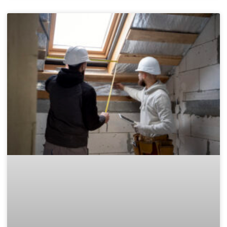
Най-добрите фирми за къртене в
София 2026 – изборът, който решава
всичко
Изборът на фирма за къртене никога не е дреболия. Това е
услуга, при която една грешка може да струва скъпо – както
финансово, така и като време, нерви и допълнителни
ремонти. На пръв поглед почти
READ MORE »