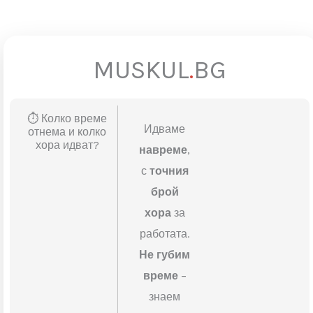
ВИЖ ОЩЕ
MUSKUL
.
BG
⏱️ Колко време
Идваме
отнема и колко