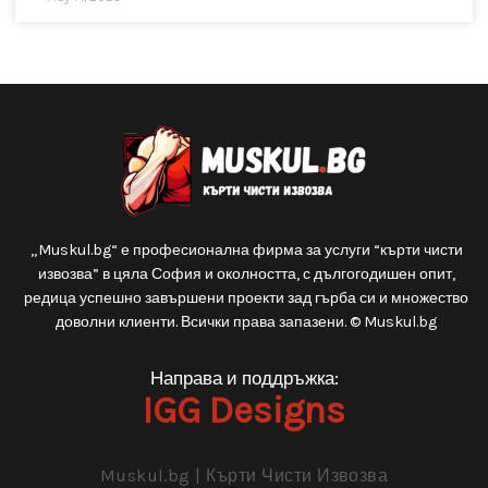
Какво да очаквате при къртене в
панелка – специфики, рискове и как да
не си вкарате автогол
Къртене в панелка? Ако четете това, вероятно обмисляте
сериозен ремонт. Може би сте купили стар панелен
апартамент или просто ви е писнало от тесните коридори и