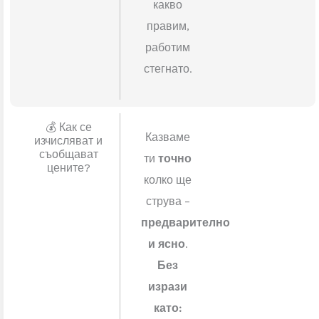
хора идват?
навреме
,
с
точния
брой
хора
за
работата.
Не губим
време
–
знаем
какво
правим,
работим
стегнато.
💰 Как се