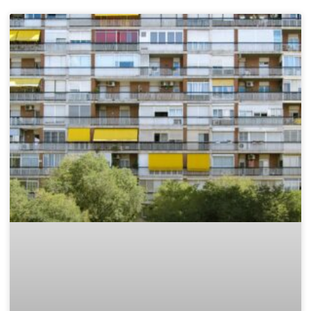
Кои ремонти мога да направя сам и
кои да оставя на фирма? Вижте
истината!
🛠️ Какво наистина можем да направим сами при ремонт?
Въпросът „Мога ли да го направя сам?“ е напълно
нормален. Повечето хора искат да спестят средства, да
контролират процеса и да не зависят от чужд график.