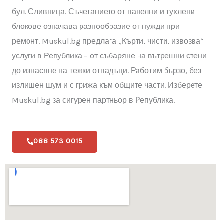
от район „Илинден“, в близост до Западен парк и
бул. Сливница. Съчетанието от панелни и тухлени
блокове означава разнообразие от нужди при
ремонт. Muskul.bg предлага „Кърти, чисти, извозва“
услуги в Република – от събаряне на вътрешни стени
до изнасяне на тежки отпадъци. Работим бързо, без
излишен шум и с грижа към общите части. Изберете
Muskul.bg за сигурен партньор в Република.
088 573 0015