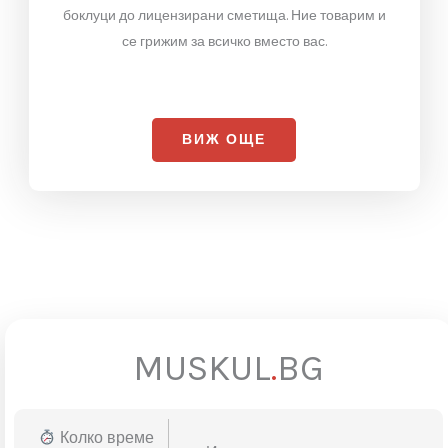
Извозване
на
момента
Извозваме
строителни отпадъци
,
мебели
,
електроуреди
,
обзавеждане от жилище
и
боклуци до лицензирани сметища. Ние товарим и
се грижим за всичко вместо вас.
ВИЖ ОЩЕ