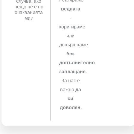
не
приключваме
,
докато
мястото
не
изглежда
добре.
Какво се
Реагираме
случва, ако
нещо не е по
веднага
очакванията
–
ми?
коригираме
или