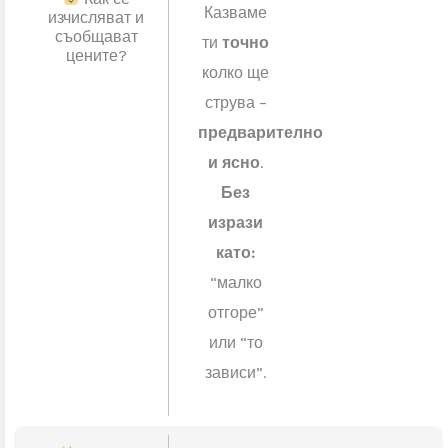
време
–
знаем
какво
правим,
работим
стегнато.
Как се
Казваме
изчисляват и
съобщават
ти
точно
цените?
колко ще
струва –
предварително
и ясно
.