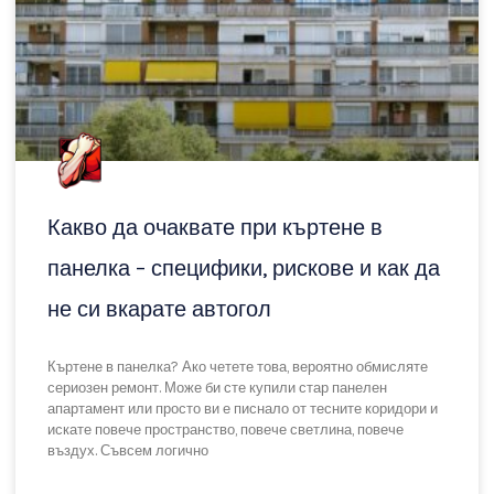
Кои ремонти мога да направя сам и
кои да оставя на фирма? Вижте
истината!
Какво наистина можем да направим сами при ремонт?
Въпросът „Мога ли да го направя сам?“ е напълно
нормален. Повечето хора искат да спестят средства, да
контролират процеса и да не зависят от чужд график.
READ MORE »
May 16, 2025