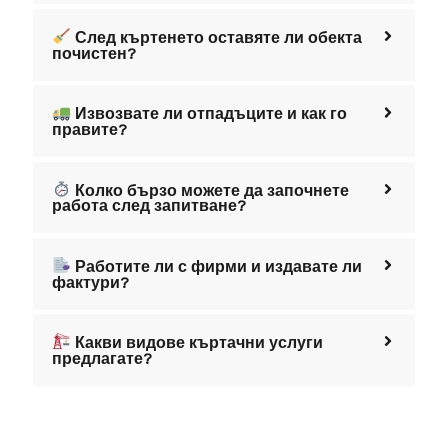
Как се формира цената за къртене,
чистене и извозване?
Цената зависи от няколко фактора – вида на
материала, обема работа, достъпа до обекта, дали
има асансьор, на кой етаж се намира и други
специфики. Затова предлагаме
безплатен оглед
,
при който наш специалист идва на място, обсъжда
нуждите ви и дава точна оферта без скрити такси.
След къртенето оставяте ли обекта
почистен?