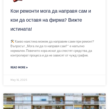
Изборът на фирма за къртене никога не е дреболия. Това е
услуга, при която една грешка може да струва скъпо – както
финансово, така и като време, нерви и допълнителни
ремонти. На пръв поглед почти
READ MORE »
August 12, 2025