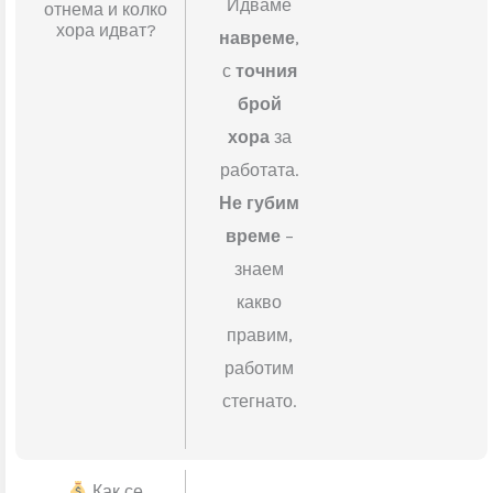
MUSKUL
.
BG
Колко време
Идваме
отнема и колко
хора идват?
навреме
,
с
точния
брой
хора
за
работата.
Не губим