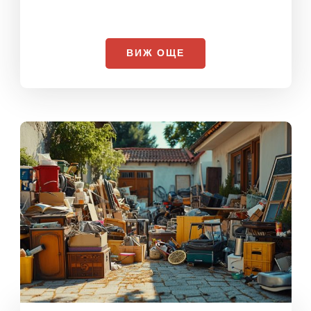
Професионално къртене на
бетон
,
тухла
,
бани
,
подпрозорци
,
стени
,
плочки
,
кухни
,
комини
,
дограми
,
каси
,
врати
,
мазилка
,
фаянс
и мн. др.
Доверете ни се и няма да сгрешите!
ВИЖ ОЩЕ