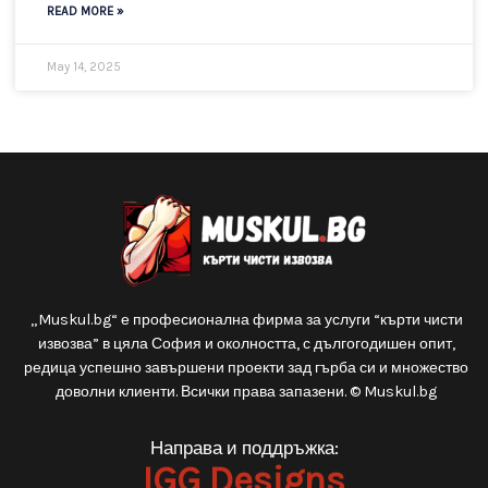
Какво да очаквате при къртене в
панелка – специфики, рискове и как да
не си вкарате автогол
Къртене в панелка? Ако четете това, вероятно обмисляте
сериозен ремонт. Може би сте купили стар панелен