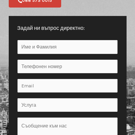
Нашите контакти
Как да се свържете с нас?
Винаги предпочитаме да се чуем с вас по телефона, за да
раберем по-добре от какво се нуждаете, но ако пожелаете
можете също да попълните формата тук или да ни пишете
имейл директно. Ще се опитаме да ви отговорим в рамките
на същия ден.
Email: genov.genko@gmail.com
088 573 0015