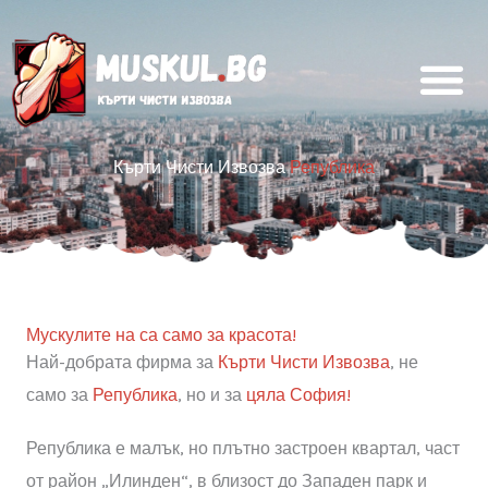
Skip
to
content
Кърти Чисти Извозва
Република
Мускулите на са само за красота!
Най-добрата фирма за
Кърти Чисти Извозва
, не
само за
Република
, но и за
цяла София!
Република е малък, но плътно застроен квартал, част