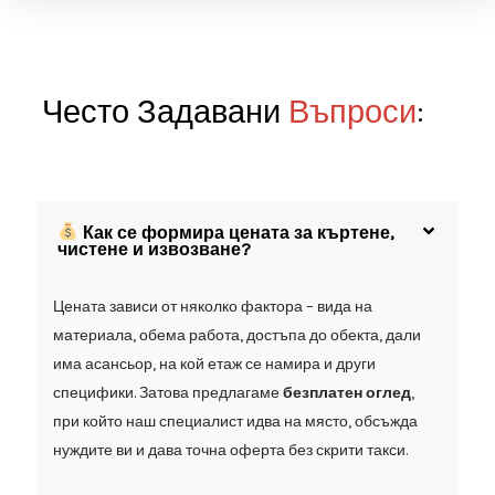
довършваме
без
допълнително
заплащане.
За нас е
важно
да
си
доволен.
Често Задавани
Въпроси
: