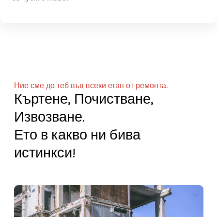
направиш. Избери някой
от двата бутон тук и нека
се чуем отново!
Ние сме до теб във всеки етап от ремонта.
Къртене, Почистване,
Извозване.
Ето в какво ни бива
истинкси!