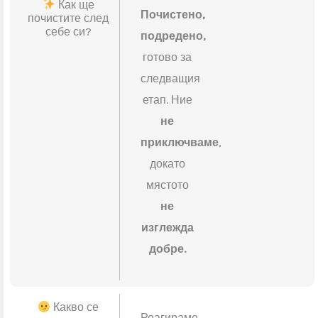
Без
изрази
като:
“малко
отгоре”
или “то
зависи”.
Как ще
Почистено,
почистите след
себе си?
подредено,
готово за
следващия
етап. Ние