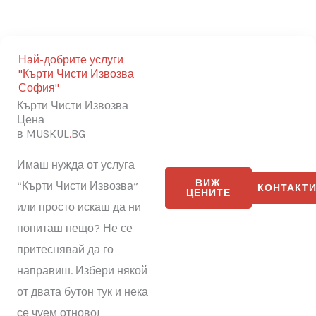
Най-добрите услуги
"Кърти Чисти Извозва
София"
Кърти Чисти Извозва
Цена
в MUSKUL
.
BG
Имаш нужда от услуга
ВИЖ
“Кърти Чисти Извозва”
КОНТА
ЦЕНИТЕ
или просто искаш да ни
попиташ нещо? Не се
притеснявай да го