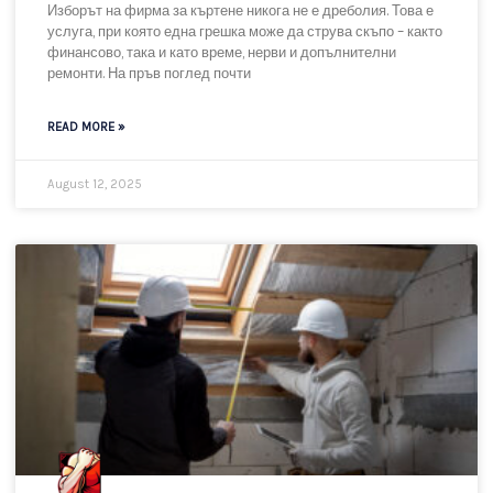
Най-добрите фирми за къртене в
София 2026 – изборът, който решава
всичко