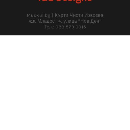
апартамент или просто ви е писнало от тесните коридори и
искате повече пространство, повече светлина, повече
въздух. Съвсем логично
READ MORE »
May 14, 2025
„Muskul.bg“ е професионална фирма за услуги “кърти чисти
извозва” в цяла София и околността, с дългогодишен опит,