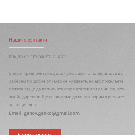
Извозвате ли отпадъците и как го
правите?
Колко бързо можете да започнете
работа след запитване?
Работите ли с фирми и издавате ли
фактури?
Какви видове къртачни услуги
предлагате?