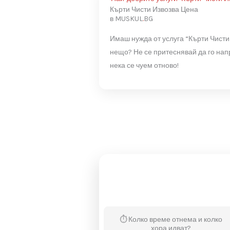
088 573 0015
Най-добрите услуги "Къ
Кърти Чисти Извозва Це
в MUSKUL
.
BG
Имаш нужда от услуга “К
нещо? Не се притеснявай
нека се чуем отново!