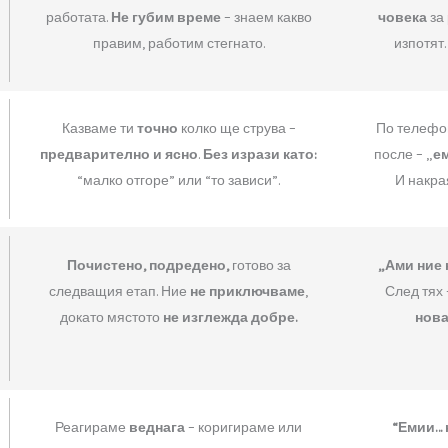
MUSKUL
.
BG
а и колко
Идваме
навреме
, с
точния брой хора
работата.
Не губим време
– знаем как
правим, работим стегнато.