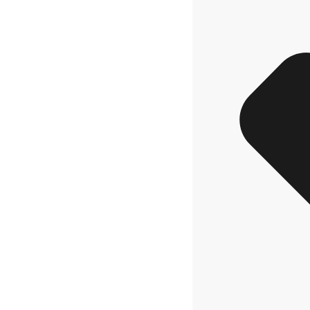
заплащане.
За нас е важно
да си довол