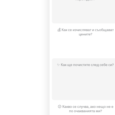
⏱️ Колко време отнем
хора идват?