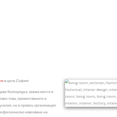
Извозване на мебели
в Со