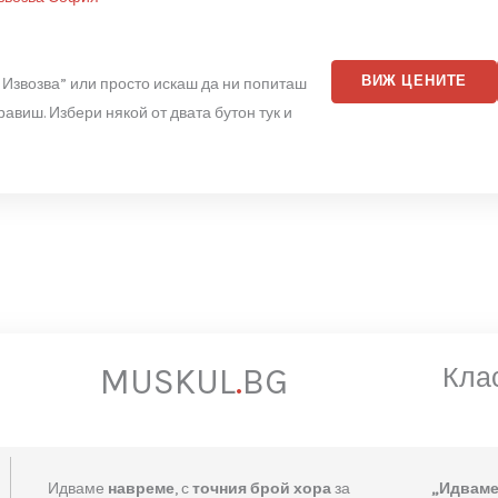
рти Чисти Извозва София"
на
ърти Чисти Извозва” или просто искаш да ни попиташ
 да го направиш. Избери някой от двата бутон тук и