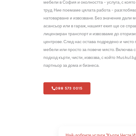
Професионална фирма за
Извозва
Натрупването на стари и ненужни м
често прави пространството неизпо
изхвърлянето им обикновено изискв
и време. Именно затова Muskul.bg
мебели в София и околността – услу
труд. Ние поемаме цялата работа – 
натоварване и извозване. Без знач
асансьор или в гараж, нашият екип 
лицензиран транспорт и извозваме
центрове. След нас остава подреден
мебели или просто за повече място
подход кърти, чисти, извозва, с кой
партньор за дома и бизнеса.