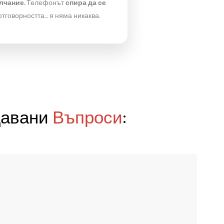
По телефона –
„горе-долу еди колко си“
,
о:
после – „
еми, това не беше предвидено“
…
И накрая ти
излиза двойно.
Класика.
„Ами ние не чистим, това си е отделно.“
е
,
След тях – стърготини, прах… и ти трябва
нова услуга
, само да оправиш
бъркотията.
“Емии… ние така го правим.”
После —
гробно мълчание.
Телефонът
спира да се