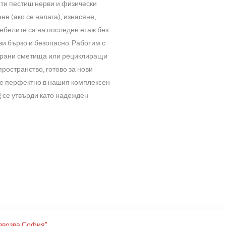
не на мебели
в цяла София!
ебели създава безпорядък, заема място и
лзваемо. Освен това, преместването и
а не само усилия, но и превоз, организация
 предлага професионално извозване на
га, с която ти пестиш нерви и физически
разглобяване (ако се налага), изнасяне,
ение дали мебелите са на последен етаж без
ще се справи бързо и безопасно. Работим с
 до оторизирани сметища или рециклиращи
о и чисто пространство, готово за нови
. Включва се перфектно в нашия комплексен
то Muskul.bg се утвърди като надежден