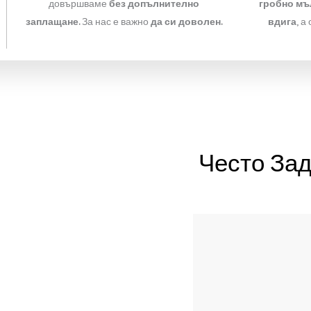
 съобщават
Казваме ти
точно
колко ще струва –
предварително и ясно
.
Без изрази кат
“малко отгоре” или “то зависи”.
д себе си?
Почистено, подредено,
готово за
следващия етап. Ние
не приключвам
докато мястото
не изглежда добре.
 нещо не е
Реагираме
веднага
– коригираме или
 ми?
довършваме
без допълнително