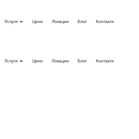
Skip
to
content
OPEN УСЛУГИ
Услуги
Цени
Локации
Блог
Контакти
OPEN УСЛУГИ
Услуги
Цени
Локации
Блог
Контакти