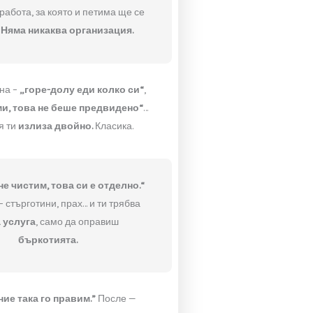
Класичеката фирма
в София
за
„Идваме до час“…
Минават три.
Двама
во
човека
за работа, за която и петима ще се
изпотят.
Няма никаква организация.